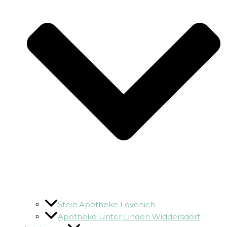
Stein Apotheke Lövenich
Apotheke Unter Linden Widdersdorf