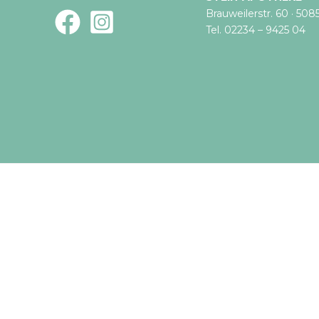
Brauweilerstr. 60 · 508
Tel. 02234 – 9425 04
Bitte wählen Sie Ihre Apotheke
Wählen Sie die Apotheke aus, bei der Sie online bestellen
Stein-Apotheke (Lövenich)