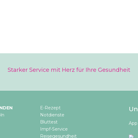
Starker Service mit Herz für Ihre Gesundheit
INDEN
E-Rezept
Un
ln
Notdienste
Bluttest
App 
Impf-Service
Reisegesundheit