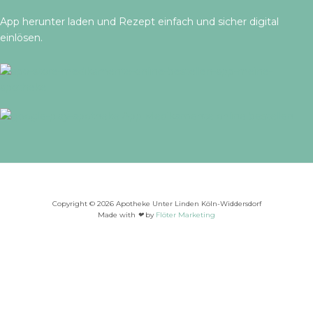
App herunter laden und Rezept einfach und sicher digital
einlösen.
Copyright © 2026 Apotheke Unter Linden Köln-Widdersdorf
Made with
❤
by
Flöter Marketing
Bitte wählen Sie Ihre Apotheke
Wählen Sie die Apotheke aus, bei der Sie online bestellen
möchten: