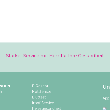
Starker Service mit Herz für Ihre Gesundheit
INDEN
E-Rezept
Un
ln
Notdienste
Bluttest
App 
Impf-Service
Reisegesundheit