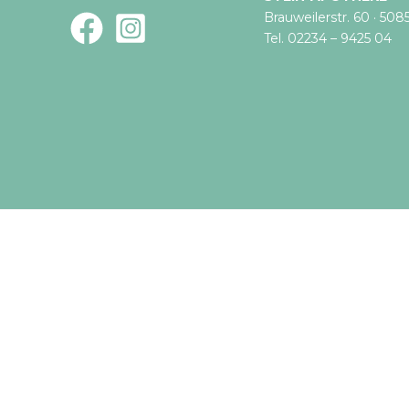
Brauweilerstr. 60 · 508
Tel. 02234 – 9425 04
Bitte wählen Sie Ihre Apotheke
Wählen Sie die Apotheke aus, bei der Sie online bestellen
Stein-Apotheke (Lövenich)