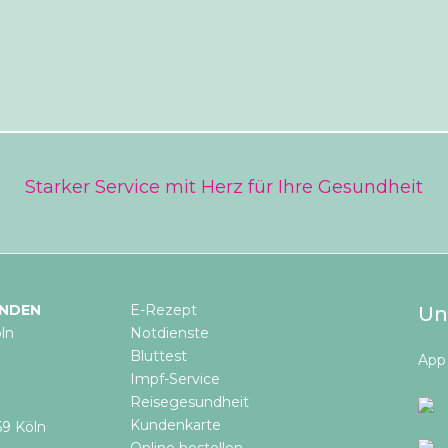
Starker Service mit Herz für Ihre Gesundheit
INDEN
E-Rezept
Un
ln
Notdienste
Bluttest
App 
Impf-Service
Reisegesundheit
Kundenkarte
59 Köln