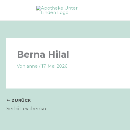
Zum
Inhalt
springen
Berna Hilal
Von
anne
/
17. Mai 2026
ZURÜCK
Serhii Levchenko