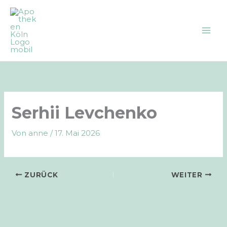
Zum
Inhalt
springen
Serhii Levchenko
Von
anne
/
17. Mai 2026
ZURÜCK
WEITER