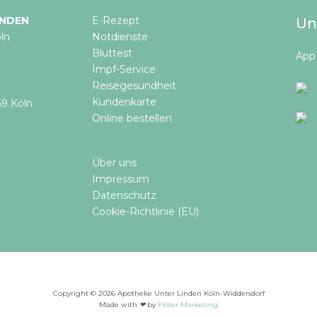
INDEN
E-Rezept
Un
ln
Notdienste
Bluttest
App 
Impf-Service
Reisegesundheit
Kundenkarte
59 Köln
Online bestellen​
Über uns
Impressum
Datenschutz
Cookie-Richtlinie (EU)
Copyright © 2026 Apotheke Unter Linden Köln-Widdersdorf
Made with
❤
by
Flöter Marketing