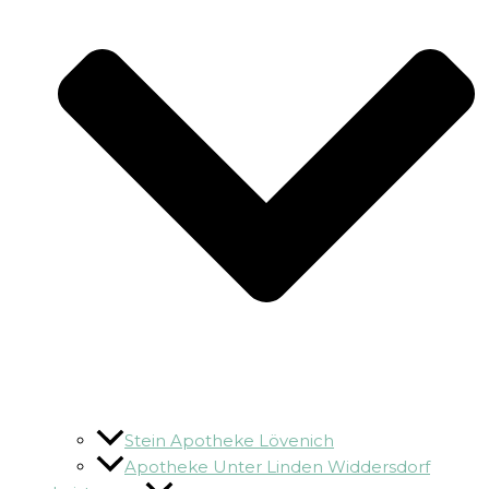
Stein Apotheke Lövenich
Apotheke Unter Linden Widdersdorf